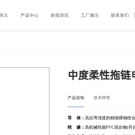
京久
产品中心
新闻资讯
工厂展示
联系我们
中度柔性拖链
产品结构
技术特性
导 体：
高抗弯强度的精细裸铜绞合导体(符
绝 缘：
高机械性能PVC混合物(符合