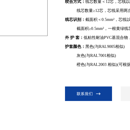
绞合方式：
线芯数量＜12芯，芯线
线芯数量≥12芯，芯线采用两次
线芯识别：
截面积＜0.5mm²，芯线
截面积≥0.5mm²，一根黄绿线
外 护 套：
低粘性耐油PVC基混合物，
护套颜色：
黑色(与RAL9005相似)
灰色(与RAL7001相似)
橙色(与RAL2003 相似)(可根
联系我们