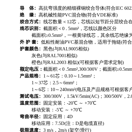
导 体：
高抗弯强度的精细裸铜绞合导体(符合IEC 60228/V
绝 缘：
高机械性能PVC混合物(符合VDE标准)
绞合方式：
线芯数量＜12芯，芯线以短节距分层绞合
线芯识别：
截面积＜0 . 5mm²，芯线以颜色区分
截面积≥0.5mm²，一根黄绿线芯，其余线芯绝缘
外 护 套：
低粘性耐油PVC基混合物，适用于拖链(符合VD
护套颜色：
黑色(与RAL9005相似)
灰色(与RAL7001相似)
橙色(与RAL2003 相似)(可根据客户需求定制)
额定电压：
截面积＜0 .5mm²,300/300V；截面积≥0.5mm²,
产品规格：
1～61芯：0.10～1.5mm²；
1～37芯：2.5～6mm²；
1～6芯：10～240mm²(电压及产品规格可根据客
测试电压：
300/300V，1.5kV/5min(AC)；300/500V，2.
温度范围：
固定安装：-20℃
～
+70℃
移动安装：-5℃
～
+70℃
弯曲半径：
固定应用：4D
移动应用：7.5D(注：D是电缆直径)
极限速度：
3 m/s，2m/s (架空/滑行)