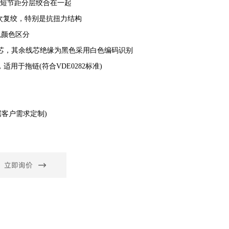
以短节距分层绞合在一起
复绞，特别是抗扭力结构
以颜色区分
芯，其余线芯绝缘为黑色采用白色编码识别
适用于拖链(符合VDE0282标准)
据客户需求定制)
立即询价